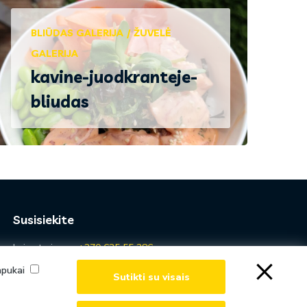
BLIŪDAS GALERIJA
ŽUVELĖ
GALERIJA
kavine-juodkranteje-
bliudas
Susisiekite
Laivų turizmas
+370 635 55 386
×
Restoranai Juodkrantėje
+370 684 78707
lapukai
Sutikti su visais
Juodojo kranto ritualai
+370 655 50802