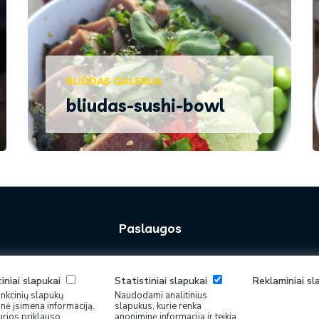
BLIŪDAS GALERIJA
bliudas-sushi-bowl
Paslaugos
Laivų nuoma
Restoranai Juodkrantėje
iniai slapukai
Statistiniai slapukai
Reklaminiai s
unkcinių slapukų
Naudodami analitinius
SPA Juodkrantėje
inė įsimena informaciją,
slapukus, kurie renka
Pirkimo sąlygos ir taisyklės
urios priklauso
anoniminę informacija ir teikia