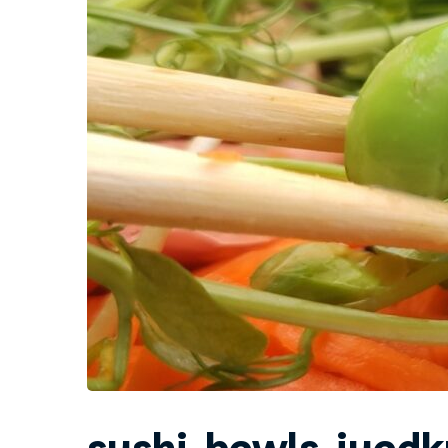
sushi-bowls-juodk