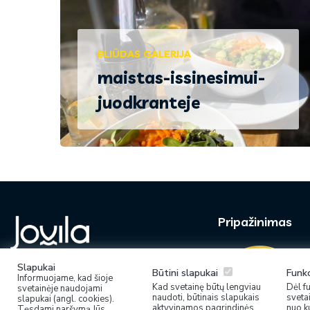
BLIŪDAS GALERIJA
maistas-issinesimui-
juodkranteje
Pripažinimas
info@jovila.lt
Slapukai
Būtini slapukai
Funkc
Informuojame, kad šioje
Turite klausimų - rašykite!
Kad svetainę būtų lengviau
Dėl f
svetainėje naudojami
naudoti, būtinais slapukais
sveta
slapukai (angl. cookies).
aktyvinamos pagrindinės
nuo k
Tęsdami naršymą Jūs