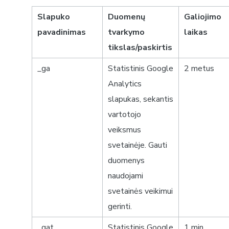
Slapuko
Duomenų
Galiojimo
pavadinimas
tvarkymo
laikas
tikslas/paskirtis
_ga
Statistinis Google
2 metus
Analytics
slapukas, sekantis
vartotojo
veiksmus
svetainėje. Gauti
duomenys
naudojami
svetainės veikimui
gerinti.
_gat
Statistinis
Google
1 min