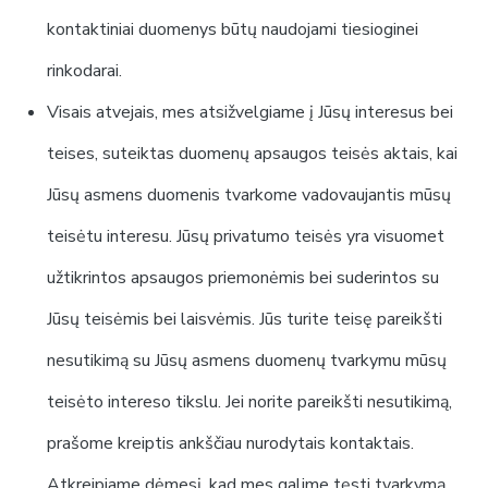
kontaktiniai duomenys būtų naudojami tiesioginei
rinkodarai.
Visais atvejais, mes atsižvelgiame į Jūsų interesus bei
teises, suteiktas duomenų apsaugos teisės aktais, kai
Jūsų asmens duomenis tvarkome vadovaujantis mūsų
teisėtu interesu. Jūsų privatumo teisės yra visuomet
užtikrintos apsaugos priemonėmis bei suderintos su
Jūsų teisėmis bei laisvėmis. Jūs turite teisę pareikšti
nesutikimą su Jūsų asmens duomenų tvarkymu mūsų
teisėto intereso tikslu. Jei norite pareikšti nesutikimą,
prašome kreiptis ankščiau nurodytais kontaktais.
Atkreipiame dėmesį, kad mes galime tęsti tvarkymą,