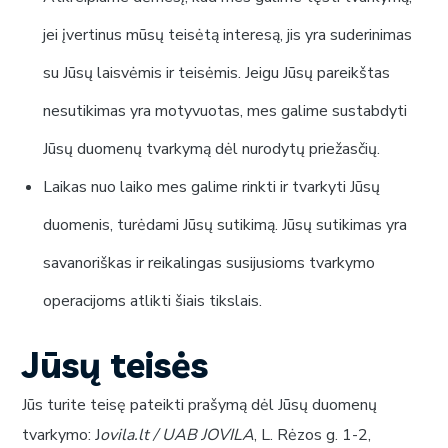
jei įvertinus mūsų teisėtą interesą, jis yra suderinimas
su Jūsų laisvėmis ir teisėmis. Jeigu Jūsų pareikštas
nesutikimas yra motyvuotas, mes galime sustabdyti
Jūsų duomenų tvarkymą dėl nurodytų priežasčių.
Laikas nuo laiko mes galime rinkti ir tvarkyti Jūsų
duomenis, turėdami Jūsų sutikimą. Jūsų sutikimas yra
savanoriškas ir reikalingas susijusioms tvarkymo
operacijoms atlikti šiais tikslais.
Jūsų teisės
Jūs turite teisę pateikti prašymą dėl Jūsų duomenų
tvarkymo: J
ovila.lt
/ UAB JOVILA
, L. Rėzos g. 1-2,