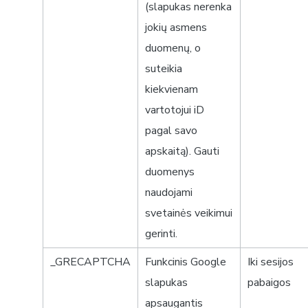
(slapukas nerenka
jokių asmens
duomenų, o
suteikia
kiekvienam
vartotojui iD
pagal savo
apskaitą). Gauti
duomenys
naudojami
svetainės veikimui
gerinti.
_GRECAPTCHA
Funkcinis Google
Iki sesijos
slapukas
pabaigos
apsaugantis