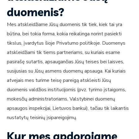
duomenis?
Mes atskleidžiame Jūsų duomenis tik tiek, kiek tai yra
būtina, bei tokia forma, kokia reikalinga norint pasiekti
tikslus, įvardytus šioje Privatumo politikoje. Duomenys
atskleidžiami tik tiems partneriams, su kuriais esame
pasirašę sutartis, apsaugančias Jūsų teises bei laisves,
susijusias su Jūsų asmens duomenų apsauga. Kai kuriais
atvejais mes turime teisę pareigą atskleisti Jūsų
duomenis valdžios institucijomis (pvz. tyrimo įstaigoms,
mokesčių administratoriams, Valstybinei duomenų
apsaugos inspekcijai, Lietuvos bankui), tačiau tik laikantis
nustatytų teisinių įsipareigojimų.
Kur mes apdorojame