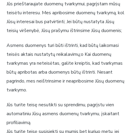
Jūs prieštaraujate duomenų tvarkymui, pagrįstam mūsų
teisėtu interesu. Mes apribosime duomenų tvarkymą, kol
Jūsų interesai bus patvirtinti; Jei būtų nustatyta Jūsų
teisių viršenybė, Jūsų prašymu ištrinsime Jūsų duomenis;
Asmens duomenys turi būti ištrinti, kad būtų laikomasi
teisės aktais nustatytų reikalavimų;o Kai duomenų
tvarkymas yra neteisėtas, galite kreiptis, kad tvarkymas
būtų apribotas arba duomenys būtų ištrinti. Nesant
pagrindo, mes neištrinsime ir neapribosime Jūsų duomenų
tvarkymo.
Jūs turite teisę nesutikti su sprendimu, pagrįstu vien
automatiniu Jūsų asmens duomenų tvarkymu, įskaitant
profiliavimą.
Jūs turite teisę susisiekti su mumis bet kuriuo metu, jei