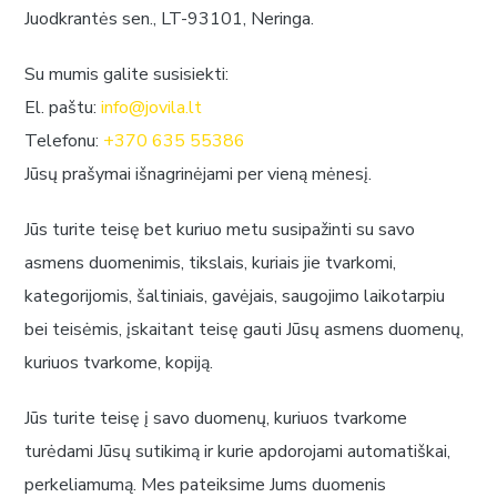
Juodkrantės sen., LT-93101, Neringa.
Su mumis galite susisiekti:
El. paštu:
info@jovila.lt
Telefonu:
+370 635 55386
Jūsų prašymai išnagrinėjami per vieną mėnesį.
Jūs turite teisę bet kuriuo metu susipažinti su savo
asmens duomenimis, tikslais, kuriais jie tvarkomi,
kategorijomis, šaltiniais, gavėjais, saugojimo laikotarpiu
bei teisėmis, įskaitant teisę gauti Jūsų asmens duomenų,
kuriuos tvarkome, kopiją.
Jūs turite teisę į savo duomenų, kuriuos tvarkome
turėdami Jūsų sutikimą ir kurie apdorojami automatiškai,
perkeliamumą. Mes pateiksime Jums duomenis