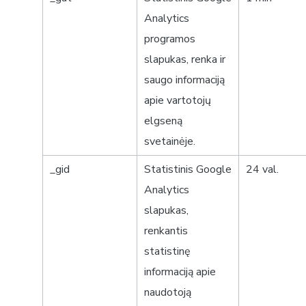
Analytics
programos
slapukas, renka ir
saugo informaciją
apie vartotojų
elgseną
svetainėje.
_gid
Statistinis
Google
24 val.
Analytics
slapukas,
renkantis
statistinę
informaciją apie
naudotoją