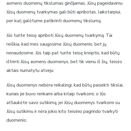
asmens duomenų tikslumas ginčijamas, Jūsų pageidavimu
Jūsų duomenų tvarkymas gali būti apribotas, laikotarpiui,
per kurį galėtume patikrinti duomenų tikslumą.
Jūs turite teisę apriboti Jūsų duomenų tvarkymą. Tai
reiškia, kad mes saugosime Jūsų duomenis, bet jų
nenaudosime. Jūs taip pat turite teisę kreiptis, kad būtų
ištrinti Jūsų asmens duomenys, bet tik vienu iš šių, teisės
aktais numatytu atveju:
Jūsų duomenys nebėra reikalingi, kad būtų pasiekti tikslai,
kuriais jie buvo renkami arba kitaip tvarkomi; o Jūs
atšaukėte savo sutikimą, jei Jūsų duomenys tvarkomi su
Jūsų sutikimu ir nėra jokio kito teisinio pagrindo tvarkyti
duomenis;