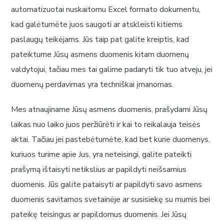
automatizuotai nuskaitomu Excel formato dokumentu,
kad galėtumėte juos saugoti ar atskleisti kitiems
paslaugų teikėjams. Jūs taip pat galite kreiptis, kad
pateiktume Jūsų asmens duomenis kitam duomenų
valdytojui, tačiau mes tai galime padaryti tik tuo atveju, jei
duomenų perdavimas yra techniškai įmanomas.
Mes atnaujiname Jūsų asmens duomenis, prašydami Jūsų
laikas nuo laiko juos peržiūrėti ir kai to reikalauja teisės
aktai. Tačiau jei pastebėtumėte, kad bet kurie duomenys,
kuriuos turime apie Jus, yra neteisingi, galite pateikti
prašymą ištaisyti netikslius ar papildyti neišsamius
duomenis. Jūs galite pataisyti ar papildyti savo asmens
duomenis savitarnos svetainėje ar susisiekę su mumis bei
pateikę teisingus ar papildomus duomenis. Jei Jūsų