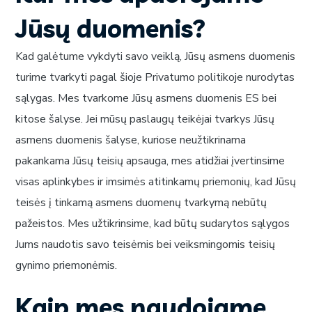
Jūsų duomenis?
Kad galėtume vykdyti savo veiklą, Jūsų asmens duomenis
turime tvarkyti pagal šioje Privatumo politikoje nurodytas
sąlygas. Mes tvarkome Jūsų asmens duomenis ES bei
kitose šalyse. Jei mūsų paslaugų teikėjai tvarkys Jūsų
asmens duomenis šalyse, kuriose neužtikrinama
pakankama Jūsų teisių apsauga, mes atidžiai įvertinsime
visas aplinkybes ir imsimės atitinkamų priemonių, kad Jūsų
teisės į tinkamą asmens duomenų tvarkymą nebūtų
pažeistos. Mes užtikrinsime, kad būtų sudarytos sąlygos
Jums naudotis savo teisėmis bei veiksmingomis teisių
gynimo priemonėmis.
Kaip mes naudojame