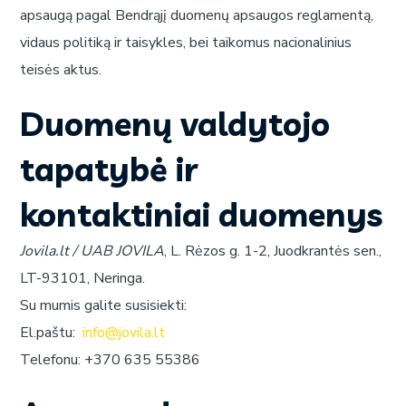
apsaugą pagal Bendrąjį duomenų apsaugos reglamentą,
vidaus politiką ir taisykles, bei taikomus nacionalinius
teisės aktus.
Duomenų valdytojo
tapatybė ir
kontaktiniai duomenys
Jovila.lt / UAB JOVILA
, L. Rėzos g. 1-2, Juodkrantės sen.,
LT-93101, Neringa.
Su mumis galite susisiekti:
El.paštu:
info@jovila.lt
Telefonu: +370 635 55386