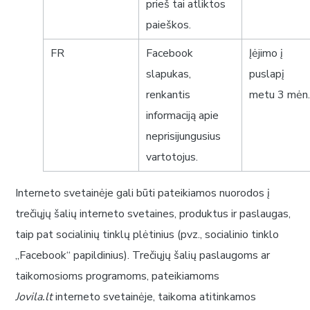
prieš tai atliktos
paieškos.
FR
Facebook
Įėjimo į
slapukas,
puslapį
renkantis
metu 3 mėn
informaciją apie
neprisijungusius
vartotojus.
Interneto svetainėje gali būti pateikiamos nuorodos į
trečiųjų šalių interneto svetaines, produktus ir paslaugas,
taip pat socialinių tinklų plėtinius (pvz., socialinio tinklo
„Facebook“ papildinius). Trečiųjų šalių paslaugoms ar
taikomosioms programoms, pateikiamoms
Jovila.lt
interneto svetainėje, taikoma atitinkamos