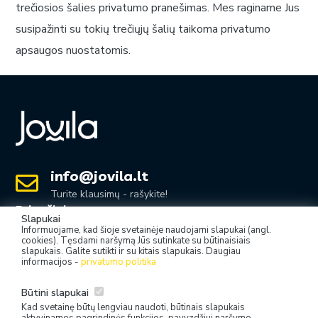
trečiosios šalies privatumo pranešimas. Mes raginame Jus
susipažinti su tokių trečiųjų šalių taikoma privatumo
apsaugos nuostatomis.
info@jovila.lt
Turite klausimų - rašykite!
Pripažinimas
Slapukai
Informuojame, kad šioje svetainėje naudojami slapukai (angl.
cookies). Tęsdami naršymą Jūs sutinkate su būtinaisiais
slapukais. Galite sutikti ir su kitais slapukais. Daugiau
informacijos -
privatumo politika
Būtini slapukai
Kad svetainę būtų lengviau naudoti, būtinais slapukais