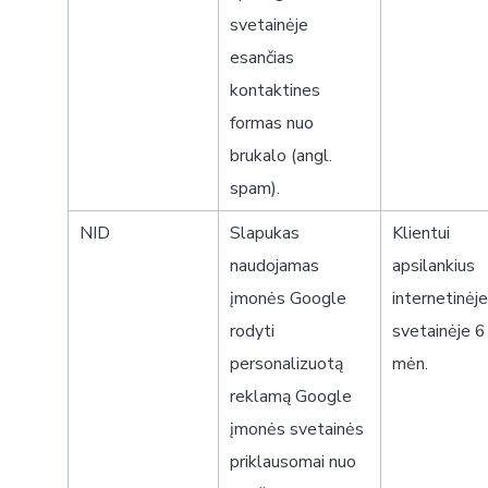
svetainėje
esančias
kontaktines
formas nuo
brukalo (angl.
spam).
NID
Slapukas
Klientui
naudojamas
apsilankius
įmonės Google
internetinėj
rodyti
svetainėje 6
personalizuotą
mėn.
reklamą Google
įmonės svetainės
priklausomai nuo